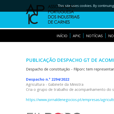
This site uses cookies. By continuing
INÍCIO
APIC
NOTÍCIAS
NO
PUBLICAÇÃO DESPACHO GT DE ACOM
Despacho de constituição - Filporc tem representa
Despacho n.º 2294/2022
Agricultura - Gabinete da Ministra
Cria o grupo de trabalho de acompanhamento do se
https://www.jornaldenegocios.pt/empresas/agricul