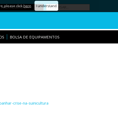
re, please click
here
.
I understand
ÁREA RESERVADA
OS
BOLSA DE EQUIPAMENTOS
nhar-crise-na-suinicultura