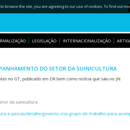
 to browse the site, you are agreeing to our use of cookies. To find out mo
RMALIZAÇÃO
LEGISLAÇÃO
INTERNACIONALIZAÇÃO
ARTIG
PANHAMENTO DO SETOR DA SUINICULTURA
ntes no GT, publicado em DR bem como notícia que saiu no JN:
tor da suinicultura
tura-e-pescas/detalhe/governo-cria-grupo-de-trabalho-para-acompa