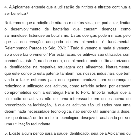
4. A Apicarnes entende que a utilização de nitritos e nitratos continua a
ser benéfica?
Reiteramos que a adição de nitratos e nitritos visa, em particular, limitar
o desenvolvimento de bactérias que causam doenças como
salmonelose, listeriose ou botulismo. Estas doenças podem matar, pelo
que a conservação adequada destes alimentos é fundamental.
Relembrando Paracelso Séc. XVI: “ Tudo é veneno e nada é veneno,
só a dose faz o veneno.” Por esta razão, os aditivos são utilizados com
parcimónia, isto é, na dose certa, nos alimentos onde estão autorizados
e identificados na respetiva rotulagem dos alimentos. Naturalmente,
que este conceito está patente também nos nossos industriais que têm
vindo a fazer esforços para conseguirem produzir com segurança e
reduzindo a utilização dos aditivos, como referido acima, por estarem
comprometidos com a estratégia Farm to Fork. Importa realçar que a
utilização de aditivos não se torna interessante em doses acima do
preconizado na legislação, já que os aditivos são utilizados para uma
determinada necessidade tecnológica, não sendo útil aumentar a dose,
por que deixará de ter o efeito tecnológico desejável, acabando por ser
uma utilização redundante.
5. Existe algum perigo para a saúde identificado, seja pela Apicarnes ou