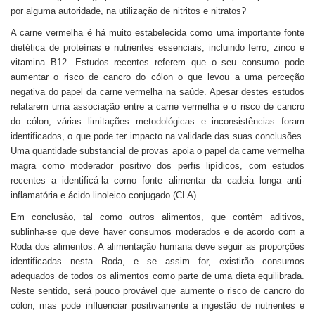
por alguma autoridade, na utilização de nitritos e nitratos?
A carne vermelha é há muito estabelecida como uma importante fonte
dietética de proteínas e nutrientes essenciais, incluindo ferro, zinco e
vitamina B12. Estudos recentes referem que o seu consumo pode
aumentar o risco de cancro do cólon o que levou a uma perceção
negativa do papel da carne vermelha na saúde. Apesar destes estudos
relatarem uma associação entre a carne vermelha e o risco de cancro
do cólon, várias limitações metodológicas e inconsistências foram
identificados, o que pode ter impacto na validade das suas conclusões.
Uma quantidade substancial de provas apoia o papel da carne vermelha
magra como moderador positivo dos perfis lipídicos, com estudos
recentes a identificá-la como fonte alimentar da cadeia longa anti-
inflamatória e ácido linoleico conjugado (CLA).
Em conclusão, tal como outros alimentos, que contêm aditivos,
sublinha-se que deve haver consumos moderados e de acordo com a
Roda dos alimentos. A alimentação humana deve seguir as proporções
identificadas nesta Roda, e se assim for, existirão consumos
adequados de todos os alimentos como parte de uma dieta equilibrada.
Neste sentido, será pouco provável que aumente o risco de cancro do
cólon, mas pode influenciar positivamente a ingestão de nutrientes e