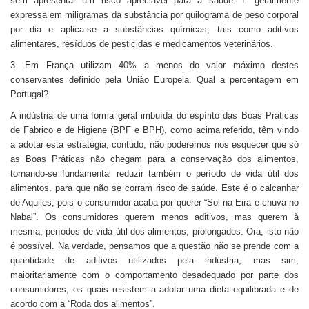
sem apresentar um risco apreciável para a saúde. É geralmente
expressa em miligramas da substância por quilograma de peso corporal
por dia e aplica-se a substâncias químicas, tais como aditivos
alimentares, resíduos de pesticidas e medicamentos veterinários.
3. Em França utilizam 40% a menos do valor máximo destes
conservantes definido pela União Europeia. Qual a percentagem em
Portugal?
A indústria de uma forma geral imbuída do espírito das Boas Práticas
de Fabrico e de Higiene (BPF e BPH), como acima referido, têm vindo
a adotar esta estratégia, contudo, não poderemos nos esquecer que só
as Boas Práticas não chegam para a conservação dos alimentos,
tornando-se fundamental reduzir também o período de vida útil dos
alimentos, para que não se corram risco de saúde. Este é o calcanhar
de Aquiles, pois o consumidor acaba por querer “Sol na Eira e chuva no
Nabal”. Os consumidores querem menos aditivos, mas querem à
mesma, períodos de vida útil dos alimentos, prolongados. Ora, isto não
é possível. Na verdade, pensamos que a questão não se prende com a
quantidade de aditivos utilizados pela indústria, mas sim,
maioritariamente com o comportamento desadequado por parte dos
consumidores, os quais resistem a adotar uma dieta equilibrada e de
acordo com a “Roda dos alimentos”.