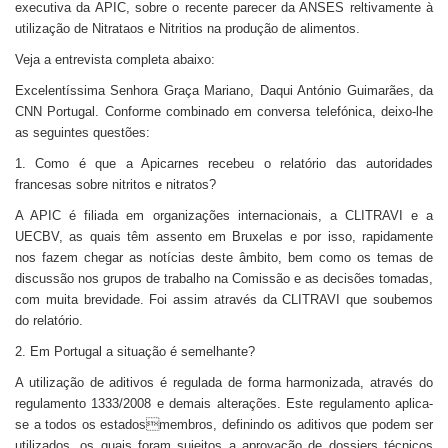
executiva da APIC, sobre o recente parecer da ANSES reltivamente à
utilização de Nitrataos e Nitritios na produção de alimentos.
Veja a entrevista completa abaixo:
Excelentíssima Senhora Graça Mariano, Daqui António Guimarães, da
CNN Portugal. Conforme combinado em conversa telefónica, deixo-lhe
as seguintes questões:
1. Como é que a Apicarnes recebeu o relatório das autoridades
francesas sobre nitritos e nitratos?
A APIC é filiada em organizações internacionais, a CLITRAVI e a
UECBV, as quais têm assento em Bruxelas e por isso, rapidamente
nos fazem chegar as notícias deste âmbito, bem como os temas de
discussão nos grupos de trabalho na Comissão e as decisões tomadas,
com muita brevidade. Foi assim através da CLITRAVI que soubemos
do relatório.
2. Em Portugal a situação é semelhante?
A utilização de aditivos é regulada de forma harmonizada, através do
regulamento 1333/2008 e demais alterações. Este regulamento aplica-
se a todos os estadosmembros, definindo os aditivos que podem ser
utilizados, os quais foram sujeitos a aprovação de dossiers técnicos