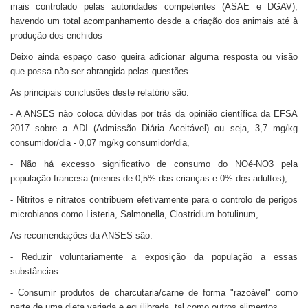
mais controlado pelas autoridades competentes (ASAE e DGAV),
havendo um total acompanhamento desde a criação dos animais até à
produção dos enchidos
Deixo ainda espaço caso queira adicionar alguma resposta ou visão
que possa não ser abrangida pelas questões.
As principais conclusões deste relatório são:
- A ANSES não coloca dúvidas por trás da opinião científica da EFSA
2017 sobre a ADI (Admissão Diária Aceitável) ou seja, 3,7 mg/kg
consumidor/dia - 0,07 mg/kg consumidor/dia,
- Não há excesso significativo de consumo do NOé-NO3 pela
população francesa (menos de 0,5% das crianças e 0% dos adultos),
- Nitritos e nitratos contribuem efetivamente para o controlo de perigos
microbianos como Listeria, Salmonella, Clostridium botulinum,
As recomendações da ANSES são:
- Reduzir voluntariamente a exposição da população a essas
substâncias.
- Consumir produtos de charcutaria/carne de forma "razoável" como
parte de uma dieta variada e equilibrada, tal como outros alimentos.