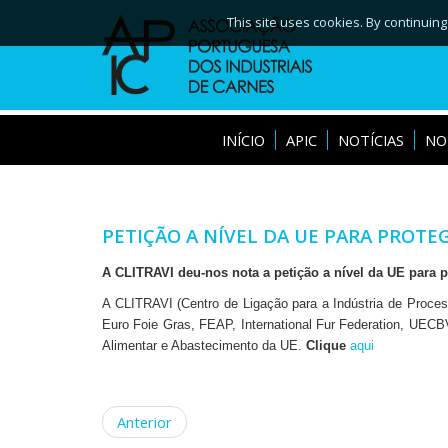
This site uses cookies. By continuing
INÍCIO
APIC
NOTÍCIAS
NO
PETIÇÃO A NÍVEL DA UE PARA PROT
A CLITRAVI deu-nos nota a petição a nível da UE para 
A CLITRAVI (Centro de Ligação para a Indústria de Proce
Euro Foie Gras, FEAP, International Fur Federation, UECBV
Alimentar e Abastecimento da UE.
Clique
aqui
Anterior