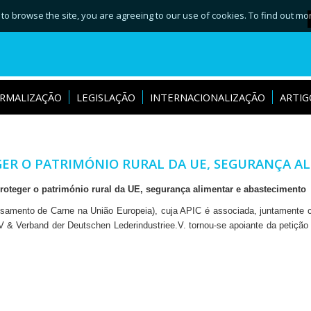
 to browse the site, you are agreeing to our use of cookies. To find out mo
RMALIZAÇÃO
LEGISLAÇÃO
INTERNACIONALIZAÇÃO
ARTIG
EGER O PATRIMÓNIO RURAL DA UE, SEGURANÇA 
proteger o património rural da UE, segurança alimentar e abastecimento
ssamento de Carne na União Europeia), cuja APIC é associada, juntamente
 & Verband der Deutschen Lederindustriee.V. tornou-se apoiante da petição