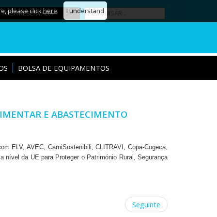
re, please click
here
.
I understand
ÁREA RESERVADA
OS
BOLSA DE EQUIPAMENTOS
ALIMENTAR E ABASTECIMENTO
 com ELV, AVEC, CarniSostenibili, CLITRAVI, Copa-Cogeca,
 a nível da UE para Proteger o Património Rural, Segurança
Seguinte