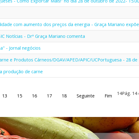
gueses - Como Exportar Mais!” no dia 28 de outubro de 2022- 15.0
ilidade com aumento dos preços da energia - Graça Mariano expõe
 SIC Notícias - Drª Graça Mariano comenta
a" - Jornal negócios
 Carne e Produtos Cárneos/DGAV/APED/APIC/UCPortuguesa - 28 de
r a produção de carne
14
Pág. 14
13
15
16
17
18
Seguinte
Fim