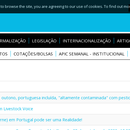
 to browse the site, you are agreeing to our use of cookies. To find out mo
RMALIZAÇÃO
LEGISLAÇÃO
INTERNACIONALIZAÇÃO
ARTIG
TOS
COTAÇÕES/BOLSAS
APIC SEMANAL - INSTITUCIONAL
de outono, portuguesa incluída, "altamente contaminada" com pestici
n Livestock Voice
arne) em Portugal pode ser uma Realidade!