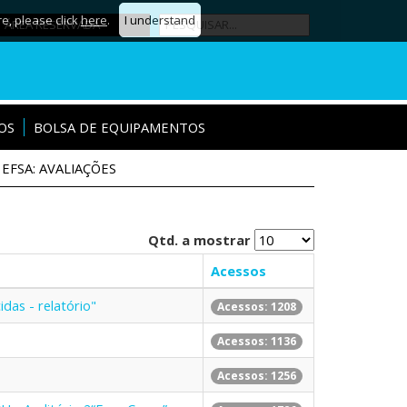
re, please click
here
.
I understand
ÁREA RESERVADA
OS
BOLSA DE EQUIPAMENTOS
EFSA: AVALIAÇÕES
Qtd. a mostrar
Acessos
das - relatório"
Acessos: 1208
Acessos: 1136
Acessos: 1256