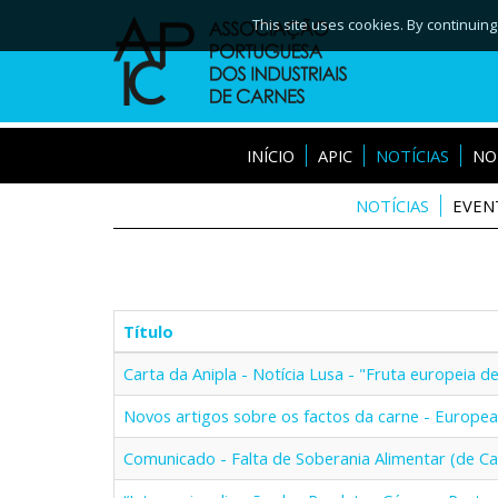
This site uses cookies. By continuing
INÍCIO
APIC
NOTÍCIAS
NO
NOTÍCIAS
EVEN
Título
Carta da Anipla - Notícia Lusa - "Fruta europeia 
Novos artigos sobre os factos da carne - Europea
Comunicado - Falta de Soberania Alimentar (de C