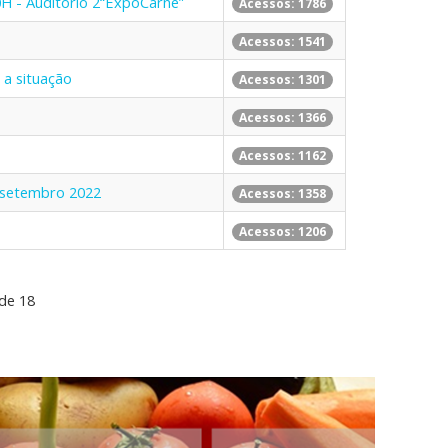
0H - Auditório 2“ExpoCarne”
Acessos: 1786
Acessos: 1541
 a situação
Acessos: 1301
Acessos: 1366
Acessos: 1162
 setembro 2022
Acessos: 1358
Acessos: 1206
 de 18