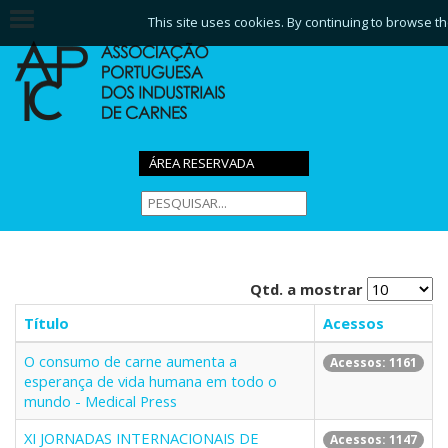
This site uses cookies. By continuing to browse th
ÁREA RESERVADA
Qtd. a mostrar
Título
Acessos
O consumo de carne aumenta a
Acessos: 1161
esperança de vida humana em todo o
mundo - Medical Press
XI JORNADAS INTERNACIONAIS DE
Acessos: 1147