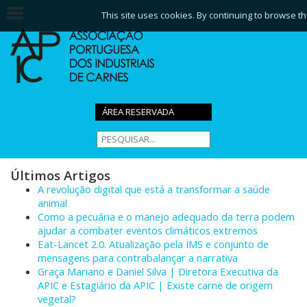
This site uses cookies. By continuing to browse th
ÁREA RESERVADA
Últimos Artigos
A revolução digital que está a transformar a saúde
animal
Como a pecuária e o manejo adequado da terra podem
ajudar a combater eventos climáticos extremos
Eat-Lancet 2.0. Atualização pela IMS e conjunto de
mensagens para contrabalançar a narrativa
Graça Mariano e Daniel Silva | Diretora Executiva da
APIC e Estagiário da APIC | Existe carne de origem
vegetal?