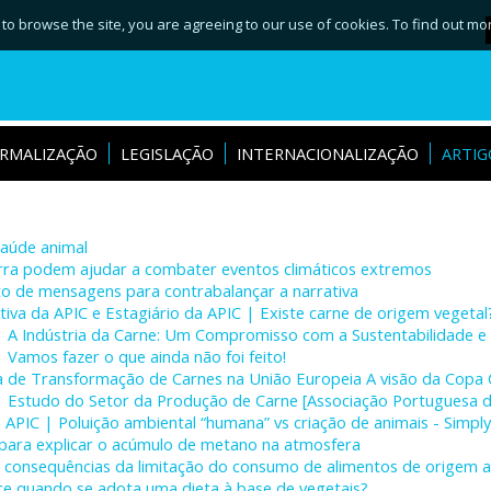
 to browse the site, you are agreeing to our use of cookies. To find out mo
RMALIZAÇÃO
LEGISLAÇÃO
INTERNACIONALIZAÇÃO
ARTIG
saúde animal
rra podem ajudar a combater eventos climáticos extremos
nto de mensagens para contrabalançar a narrativa
tiva da APIC e Estagiário da APIC | Existe carne de origem vegetal
| A Indústria da Carne: Um Compromisso com a Sustentabilidade e
 Vamos fazer o que ainda não foi feito!
ia de Transformação de Carnes na União Europeia A visão da Copa 
| Estudo do Setor da Produção de Carne [Associação Portuguesa do
 APIC | Poluição ambiental “humana” vs criação de animais - Simpl
para explicar o acúmulo de metano na atmosfera
as consequências da limitação do consumo de alimentos de origem 
e quando se adota uma dieta à base de vegetais?