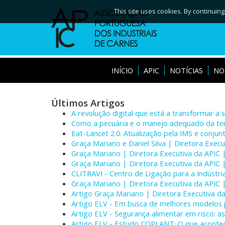
This site uses cookies. By continuing
INÍCIO
APIC
NOTÍCIAS
NO
Últimos Artigos
A revolução digital que está a transformar a 
Como a pecuária e o manejo adequado da te
Eat-Lancet 2.0. Atualização pela IMS e conju
Graça Mariano e Daniel Silva | Diretora Execu
Graça Mariano | Diretora Executiva da APIC 
Graça Mariano | Diretora Executiva da APIC |
CLITRAVI - Centro de Ligação para a Indústr
Graça Mariano | Diretora Executiva da APIC 
Artigo Graça Mariano | Diretora Executiva da
Artigo ELV - Em busca de melhores modelos 
Artigo ELV - Segurança alimentar em risco: 
Artigo ELV - Estudo COPLANT: O que acontec