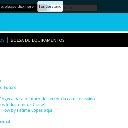
re, please click
here
.
I understand
ÁREA RESERVADA
OS
BOLSA DE EQUIPAMENTOS
?
 o Futuro
Cogeca para o futuro do sector da carne de suíno
s Industriais de Carne]
y Flow by Fátima Lopes aqui
animal