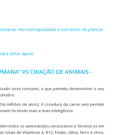
speciarias microencapsuladas e extractos de plantas
para obter apoio
MANA” VS CRIAÇÃO DE ANIMAIS -
rizado esse consumo, o que permitiu desenvolver o seu
 cérebro.
[há milhões de anos]. A cozedura da carne veio permitir
omem foi tendo mais e mais inteligência.
ontém todos os aminoácidos necessários e fornece-os em
ais de Vitaminas A, B12, Folato, cálcio, ferro e zinco,