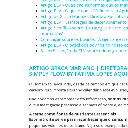
Artigo ELV - Quais são as normas que os ma
Artigo ELV - O que é que a “Visão para a Agri
Artigo de Graça Mariano, Diretora Executiva 
Artigo ELV - Estratégias de desenvolvimento r
Artigo científico sobre “Estratégias de redu
aromáticas”
Comunicar sobre os bovinos: “A ciência é essen
Artigo ELV - O papel dos bovinos no nosso e
3-secções: Ação da ELV sobre o Intergrupo d
ARTIGO GRAÇA MARIANO | DIRETORA 
SIMPLY FLOW BY FÁTIMA LOPES AQUI
O Homem foi evoluindo, desde os tempos em que caçava
cérebro. Não importa situar no calendário esta evoluçã
Não podemos escamotear esta informação,
somos mai
que a mastigação passasse a ser mais eficiente e, ao me
A carne como fonte de nutrientes essenciais
Este introito serve para reconhecer que o consu
pequenos volumes de consumo. Veja-se o exemplo do fíga