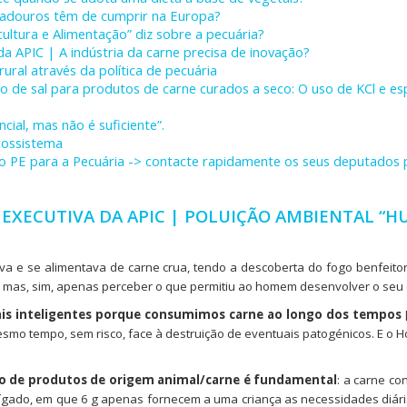
tadouros têm de cumprir na Europa?
cultura e Alimentação” diz sobre a pecuária?
da APIC | A indústria da carne precisa de inovação?
ural através da política de pecuária
ção de sal para produtos de carne curados a seco: O uso de KCl e e
cial, mas não é suficiente”.
cossistema
o PE para a Pecuária -> contacte rapidamente os seus deputados 
EXECUTIVA DA APIC | POLUIÇÃO AMBIENTAL “HU
 e se alimentava de carne crua, tendo a descoberta do fogo benfeito
o, mas, sim, apenas perceber o que permitiu ao homem desenvolver o seu
s inteligentes porque consumimos carne ao longo dos tempos
smo tempo, sem risco, face à destruição de eventuais patogénicos. E o H
mo de produtos de origem animal/carne é fundamental
: a carne c
do, em que 6 g apenas fornecem a uma criança as necessidades diárias tot