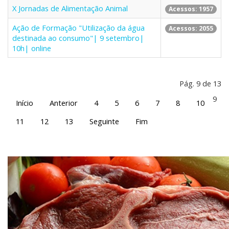
X Jornadas de Alimentação Animal
Acessos: 1957
Ação de Formação "Utilização da água
Acessos: 2055
destinada ao consumo"| 9 setembro|
10h| online
Pág. 9 de 13
9
Início
Anterior
4
5
6
7
8
10
11
12
13
Seguinte
Fim