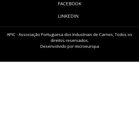
FACEBOOK
LINKEDIN
APIC - Associação Portuguesa dos Industriais de Carnes, Todos os
direitos reservados.
Desenvolvido por
microeuropa