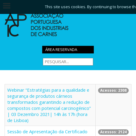
This site uses cookies. By continuing to browse th
ÁREA RESERVADA
Webinar “Estratégias para a qualidade e
Acessos: 2308
segurança de produtos cárneos
transformados garantindo a redução de
compostos com potencial carcinogénico”
| 03 Dezembro 2021| 14h às 17h (hora
de Lisboa)
Sessão de Apresentação da Certificado
Acessos: 2124