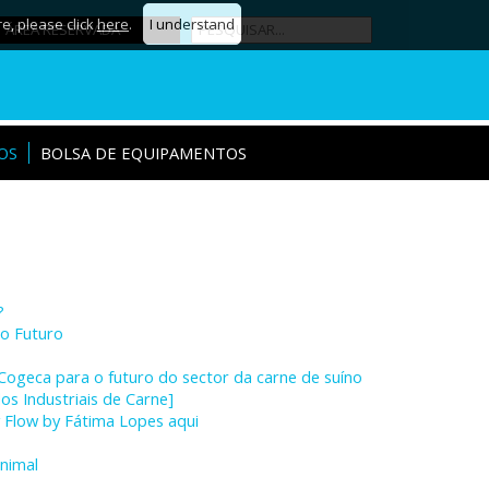
re, please click
here
.
I understand
ÁREA RESERVADA
OS
BOLSA DE EQUIPAMENTOS
?
 o Futuro
Cogeca para o futuro do sector da carne de suíno
s Industriais de Carne]
y Flow by Fátima Lopes aqui
animal