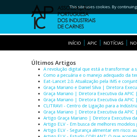
This site uses cookies. By continuing
INÍCIO
APIC
NOTÍCIAS
NO
Últimos Artigos
A revolução digital que está a transformar a 
Como a pecuária e o manejo adequado da te
Eat-Lancet 2.0. Atualização pela IMS e conju
Graça Mariano e Daniel Silva | Diretora Execu
Graça Mariano | Diretora Executiva da APIC 
Graça Mariano | Diretora Executiva da APIC |
CLITRAVI - Centro de Ligação para a Indústr
Graça Mariano | Diretora Executiva da APIC 
Artigo Graça Mariano | Diretora Executiva da
Artigo ELV - Em busca de melhores modelos 
Artigo ELV - Segurança alimentar em risco: 
Artigo ELV - Estudo COPLANT: O que acontec