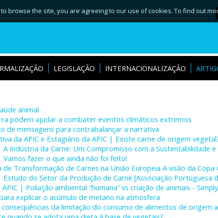
 to browse the site, you are agreeing to our use of cookies. To find out mo
RMALIZAÇÃO
LEGISLAÇÃO
INTERNACIONALIZAÇÃO
ARTIG
saúde animal
rra podem ajudar a combater eventos climáticos extremos
nto de mensagens para contrabalançar a narrativa
tiva da APIC e Estagiário da APIC | Existe carne de origem vegetal
| A Indústria da Carne: Um Compromisso com a Sustentabilidade e
 Vamos fazer o que ainda não foi feito!
ia de Transformação de Carnes na União Europeia A visão da Copa 
| Estudo do Setor da Produção de Carne [Associação Portuguesa do
 APIC | Poluição ambiental “humana” vs criação de animais - Simpl
para explicar o acúmulo de metano na atmosfera
as consequências da limitação do consumo de alimentos de origem 
e quando se adota uma dieta à base de vegetais?