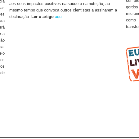
ser pr
dia
aos seus impactos positivos na saúde e na nutrição, ao
gordo
das
mesmo tempo que convoca outros cientistas a assinarem a
micron
res
declaração.
Ler o artigo
aqui
.
como 
ara
transf
erá
e a
ção
pa.
elo
dos
ros
 de