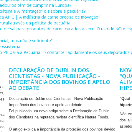
tadouros têm de cumprir na Europa?
cultura e Alimentação” diz sobre a pecuária?
da APIC | A indústria da carne precisa de inovação?
ural através da política de pecuária
ção de sal para produtos de carne curados a seco: O uso de KCl e e
cial, mas não é suficiente”.
cossistema
o PE para a Pecuária -> contacte rapidamente os seus deputados 
DECLARAÇÃO DE DUBLIN DOS
NOV
CIENTISTAS - NOVA PUBLICAÇÃO -
"QU
IMPORTÂNCIA DOS BOVINOS E APELO
ALI
AO DEBATE
HIP
s e
es,
Declaração de Dublin dos Cientistas - Nova Publicação -
"Qual
des
Importância dos bovinos e apelo ao debate
hipert
Foi publicado um novo artigo sobre a Declaração de Dublin
Não ex
iva
dos Cientistas na reputada revista científica Nature Foods.
dos al
 da
aspeto
 da
O artigo explica a importância da proteção dos bovinos devido